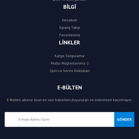
BİLGİ
Hesabım
Sipariş Takip
Favorileriniz
LİNKLER
Kargo Sorgulama
Mutlu Müşterilerimiz :)
Specco Servis Noktaları
E-BÜLTEN
E-Bülten abone olun en son haberleri,duyuruları ve indirimleri kaçırmayın.
GÖNDER