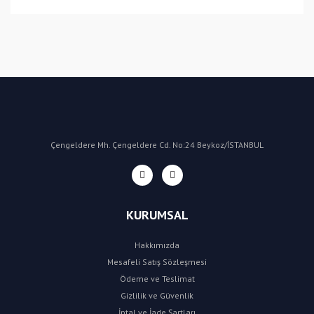
Bu ürüne ilk yorumu siz yapın!
Yorum Yaz
Çengeldere Mh. Çengeldere Cd. No:24 Beykoz/İSTANBUL
KURUMSAL
Hakkımızda
Mesafeli Satış Sözleşmesi
Ödeme ve Teslimat
Gizlilik ve Güvenlik
İptal ve İade Şartları