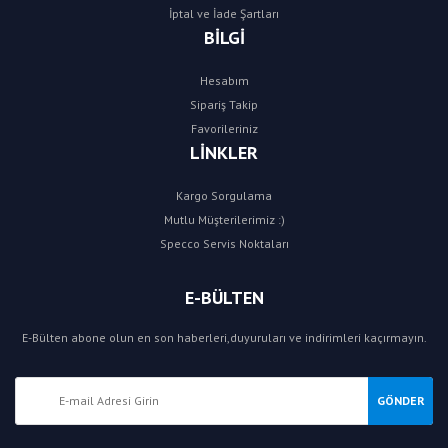
İptal ve İade Şartları
BİLGİ
Hesabım
Sipariş Takip
Favorileriniz
LİNKLER
Kargo Sorgulama
Mutlu Müşterilerimiz :)
Specco Servis Noktaları
E-BÜLTEN
E-Bülten abone olun en son haberleri,duyuruları ve indirimleri kaçırmayın.
GÖNDER