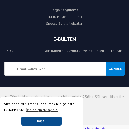
Kargo Sorgulama
Mutlu Müşterilerimiz :)
Specco Servis Noktaları
E-BÜLTEN
E-Bülten abone olun en son haberleri,duyuruları ve indirimleri kaçırmayın.
GÖNDER
© Tüm hakları saklıdır. Kredi kartı bilgileriniz 256bit SSL sertifikası ile
korunmaktadır.
Size daha iyi hizmet sunabilmek için çerezleri
kullanıyoruz.
İzinler için tıklayınız.
Kapat
ile
ideasoft
e-