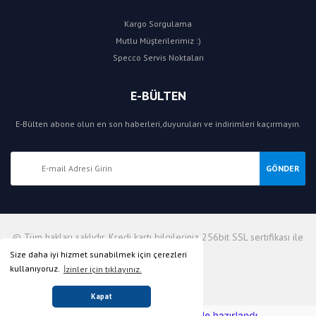
Kargo Sorgulama
Mutlu Müşterilerimiz :)
Specco Servis Noktaları
E-BÜLTEN
E-Bülten abone olun en son haberleri,duyuruları ve indirimleri kaçırmayın.
GÖNDER
© Tüm hakları saklıdır. Kredi kartı bilgileriniz 256bit SSL sertifikası ile
korunmaktadır.
Size daha iyi hizmet sunabilmek için çerezleri
kullanıyoruz.
İzinler için tıklayınız.
Kapat
ile
ideasoft
e-