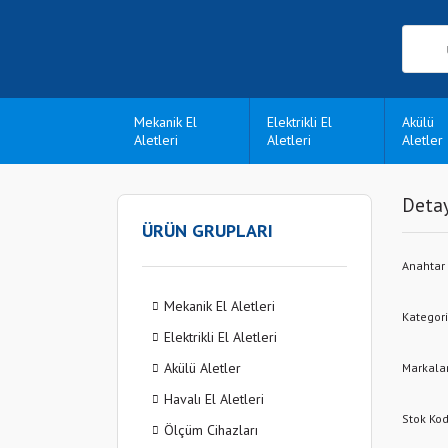
Mekanik El
Elektrikli El
Akülü
Aletleri
Aletleri
Aletler
Detay
ÜRÜN GRUPLARI
Anahtar
Mekanik El Aletleri
Kategori
Elektrikli El Aletleri
Akülü Aletler
Markala
Havalı El Aletleri
Stok Ko
Ölçüm Cihazları