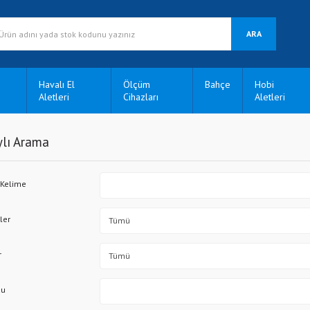
ARA
Havalı El
Ölçüm
Bahçe
Hobi
Aletleri
Cihazları
Aletleri
lı Arama
 Kelime
ler
r
du