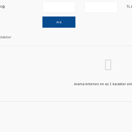
lığı
TL 
Ara
ktakiler
Arama kriterleri en az 2 karakter olm