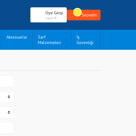
Üye Girişi
Sepetim
Kayıt Ol
Aksesuarlar
Sarf
İş
Malzemeleri
Güvenliği