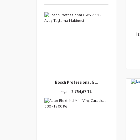
İ
Bosch Professional G ...
Fiyat :
2.754,67 TL