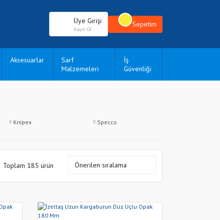
Üye Girişi
Sepetim
Kayıt Ol
Aksesuarlar
Sarf
İş
Malzemeleri
Güvenliği
Knipex
Specco
Toplam 185 ürün