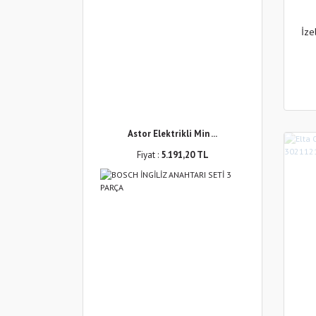
İze
Astor Elektrikli Min ...
Fiyat :
5.191,20 TL