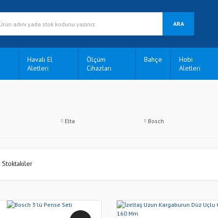
ARA
Havalı El
Ölçüm
Bahçe
Hobi
Aletleri
Cihazları
Aletleri
Elta
Bosch
Stoktakiler