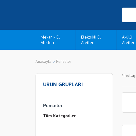
Mekanik El
Elektrikli El
Akülü
Aletleri
Aletleri
Aletler
Anasayfa
Penseler
İzeltaş
ÜRÜN GRUPLARI
Penseler
Tüm Kategoriler