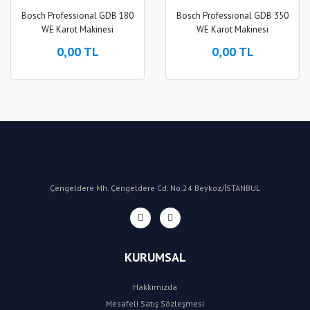
Bosch Professional GDB 180
Bosch Professional GDB 350
WE Karot Makinesi
WE Karot Makinesi
0,00 TL
0,00 TL
Çengeldere Mh. Çengeldere Cd. No:24 Beykoz/İSTANBUL
KURUMSAL
Hakkımızda
Mesafeli Satış Sözleşmesi