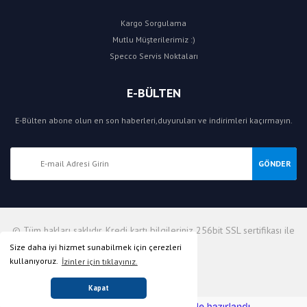
Kargo Sorgulama
Mutlu Müşterilerimiz :)
Specco Servis Noktaları
E-BÜLTEN
E-Bülten abone olun en son haberleri,duyuruları ve indirimleri kaçırmayın.
GÖNDER
© Tüm hakları saklıdır. Kredi kartı bilgileriniz 256bit SSL sertifikası ile
korunmaktadır.
Size daha iyi hizmet sunabilmek için çerezleri
kullanıyoruz.
İzinler için tıklayınız.
Kapat
ile
ideasoft
e-