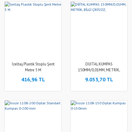
İzeltaş Plastik Stoplu Şerit
DİJİTAL KUMPAS
Metre 5 M
150MM/0,01MM, METRİK,
BİLGİ ÇİKİSSİZ,
416,96 TL
9.053,70 TL