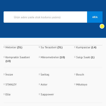
ARA
Metreler
(31)
Su Terazileri
(31)
Kumpaslar
(14)
Kompratör Saatleri
Mikrometreler
(10)
Salgı Saati
(1)
(10)
İnsize
İzeltaş
Bosch
STANLEY
Astor
Mitutoyo
Elta
Sappower