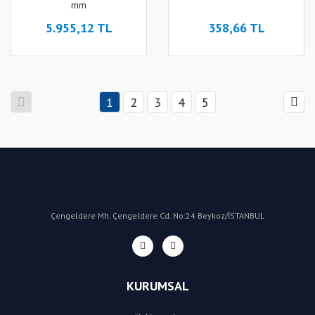
mm
5.955,12 TL
358,66 TL
1
2
3
4
5
Çengeldere Mh. Çengeldere Cd. No:24 Beykoz/İSTANBUL
KURUMSAL