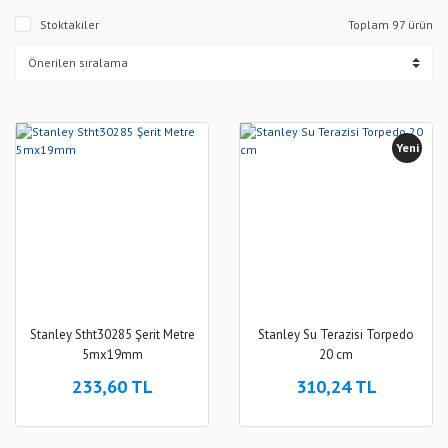
Stoktakiler
Toplam 97 ürün
Yeni
Stanley Stht30285 Şerit Metre
Stanley Su Terazisi Torpedo
5mx19mm
20 cm
233,60 TL
310,24 TL