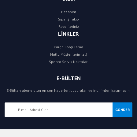
Hesabım
Sipariş Takip
Favorileriniz
LİNKLER
Kargo Sorgulama
Mutlu Müşterilerimiz :)
Specco Servis Noktaları
E-BÜLTEN
E-Bülten abone olun en son haberleri,duyuruları ve indirimleri kaçırmayın.
GÖNDER