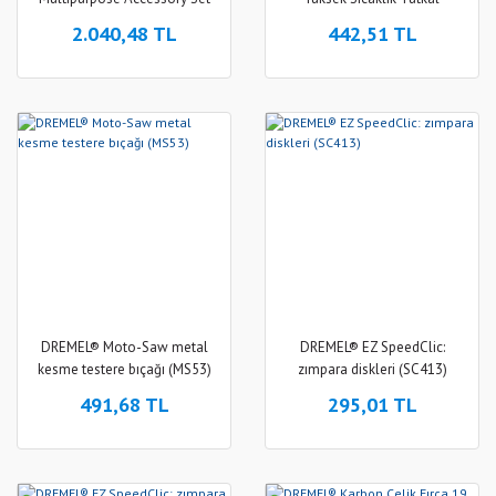
(723)
Çubukları (GG11)
2.040,48 TL
442,51 TL
DREMEL® Moto-Saw metal
DREMEL® EZ SpeedClic:
kesme testere bıçağı (MS53)
zımpara diskleri (SC413)
491,68 TL
295,01 TL