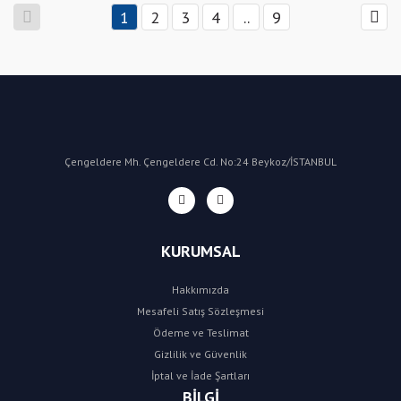
1
2
3
4
..
9
Çengeldere Mh. Çengeldere Cd. No:24 Beykoz/İSTANBUL
KURUMSAL
Hakkımızda
Mesafeli Satış Sözleşmesi
Ödeme ve Teslimat
Gizlilik ve Güvenlik
İptal ve İade Şartları
BİLGİ