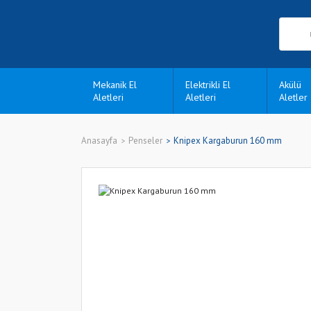
Mekanik El
Elektrikli El
Akülü
Aletleri
Aletleri
Aletler
Anasayfa
Penseler
Knipex Kargaburun 160 mm