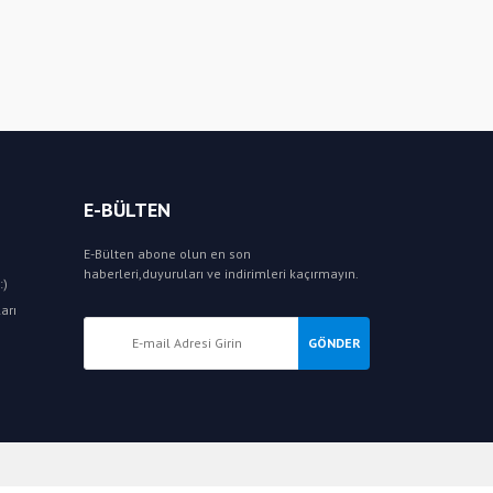
E-BÜLTEN
E-Bülten abone olun en son
haberleri,duyuruları ve indirimleri kaçırmayın.
:)
arı
GÖNDER