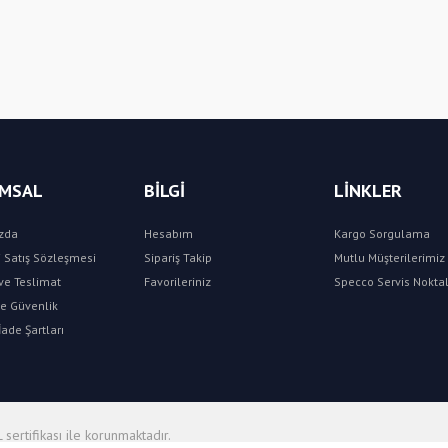
Yorum Yaz
MSAL
BİLGİ
LİNKLER
zda
Hesabım
Kargo Sorgulama
 Satış Sözleşmesi
Sipariş Takip
Mutlu Müşterilerimiz 
e Teslimat
Favorileriniz
Specco Servis Noktal
 ve Güvenlik
İade Şartları
 sertifikası ile korunmaktadır.