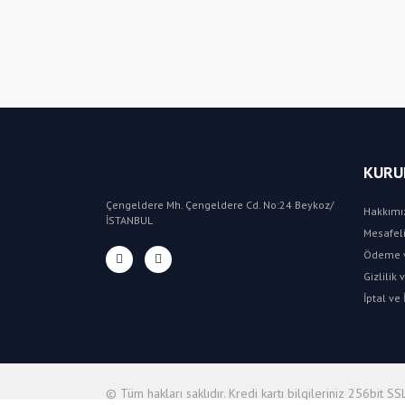
KURU
Çengeldere Mh. Çengeldere Cd. No:24 Beykoz/
Hakkımı
İSTANBUL
Mesafeli
Ödeme v
Gizlilik
İptal ve 
© Tüm hakları saklıdır. Kredi kartı bilgileriniz 256bit SSL