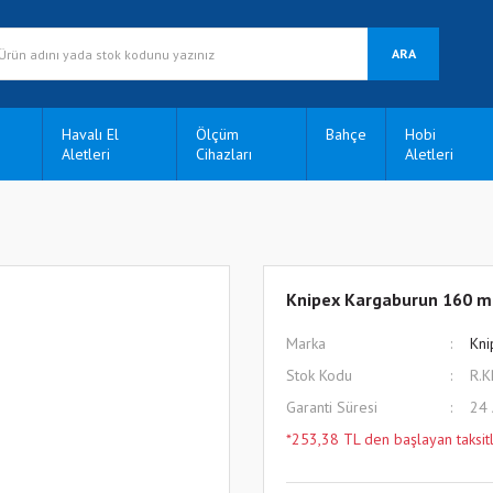
ARA
Havalı El
Ölçüm
Bahçe
Hobi
Aletleri
Cihazları
Aletleri
Knipex Kargaburun 160 
Marka
Kni
Stok Kodu
R.
Garanti Süresi
24
*253,38 TL den başlayan taksitl