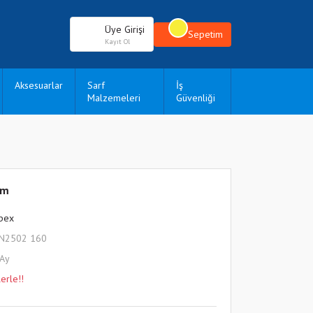
Üye Girişi
Sepetim
Kayıt Ol
Aksesuarlar
Sarf
İş
Malzemeleri
Güvenliği
mm
pex
KN2502 160
 Ay
erle!!