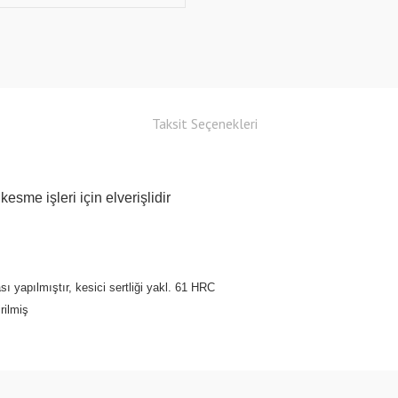
Taksit Seçenekleri
sme işleri için elverişlidir
ı yapılmıştır, kesici sertliği yakl. 61 HRC
rilmiş
Bu ürüne ilk yorumu siz yapın!