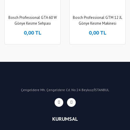
Bosch Professional GTA 60 W
Bosch Professional GTM 12 JL
Gönye Kesme Sehpası
Gönye Kesme Makinesi
0,00 TL
0,00 TL
Çengeldere Mh. Çengeldere Cd. No:24 Beykoz/İSTANBUL
KURUMSAL