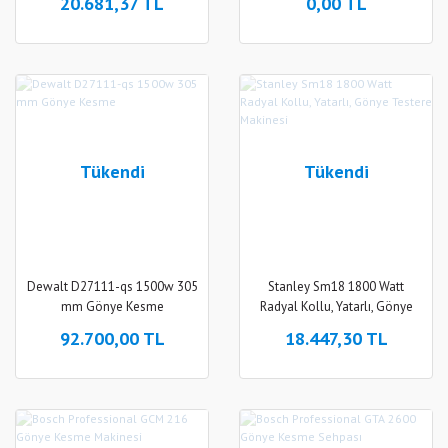
20.681,37 TL
0,00 TL
Tükendi
Tükendi
Dewalt D27111-qs 1500w 305
Stanley Sm18 1800 Watt
mm Gönye Kesme
Radyal Kollu, Yatarlı, Gönye
Testere Makinesi
92.700,00 TL
18.447,30 TL