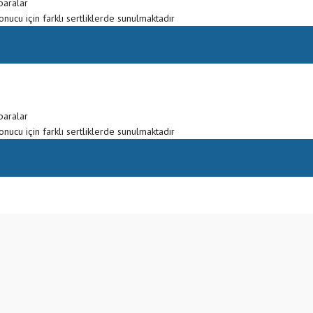
paralar
ucu için farklı sertliklerde sunulmaktadır
paralar
ucu için farklı sertliklerde sunulmaktadır
Bu ürüne ilk yorumu siz yapın!
Yorum Yaz