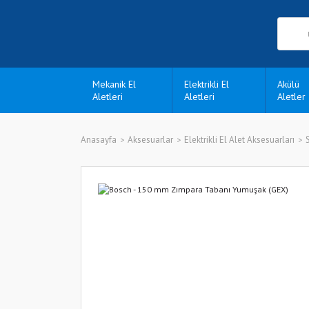
Mekanik El
Elektrikli El
Akülü
Aletleri
Aletleri
Aletler
Anasayfa
Aksesuarlar
Elektrikli El Alet Aksesuarları