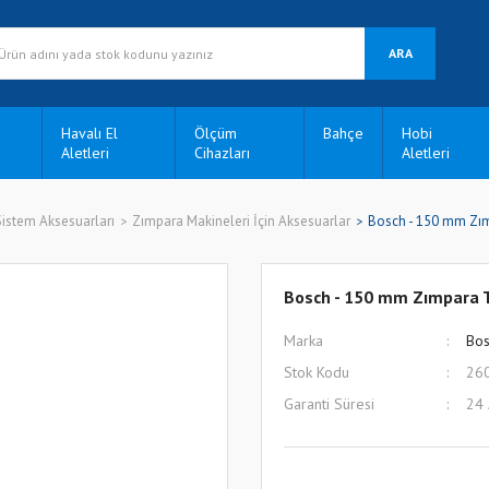
ARA
Havalı El
Ölçüm
Bahçe
Hobi
Aletleri
Cihazları
Aletleri
Sistem Aksesuarları
Zımpara Makineleri İçin Aksesuarlar
Bosch - 150 mm Zı
Bosch - 150 mm Zımpara 
Marka
Bos
Stok Kodu
26
Garanti Süresi
24