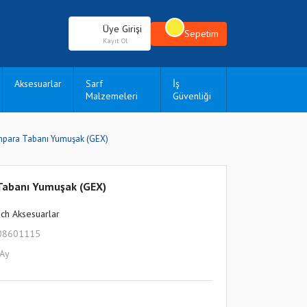
Üye Girişi
Sepetim
Kayıt Ol
Aksesuarlar
Sarf
İş
Malzemeleri
Güvenliği
mpara Tabanı Yumuşak (GEX)
Tabanı Yumuşak (GEX)
ch Aksesuarlar
08601115
 Ay