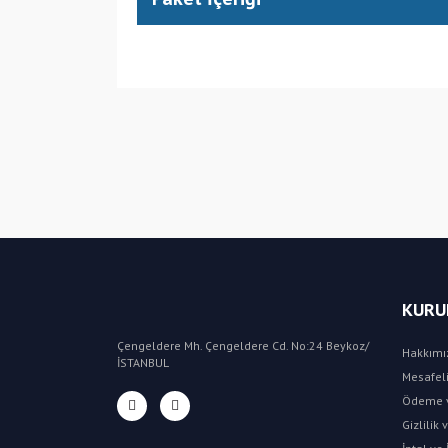
(HU) Macaristan
KURU
Çengeldere Mh. Çengeldere Cd. No:24 Beykoz/
Hakkımı
İSTANBUL
Mesafeli
Ödeme v
Gizlilik