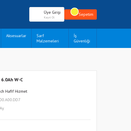
Üye Girişi
Sepetim
Kayıt Ol
Aksesuarlar
Sarf
İş
Malzemeleri
Güvenliği
 6.0Ah W-C
ch Hafif Hizmet
600.A00.DD7
 Ay