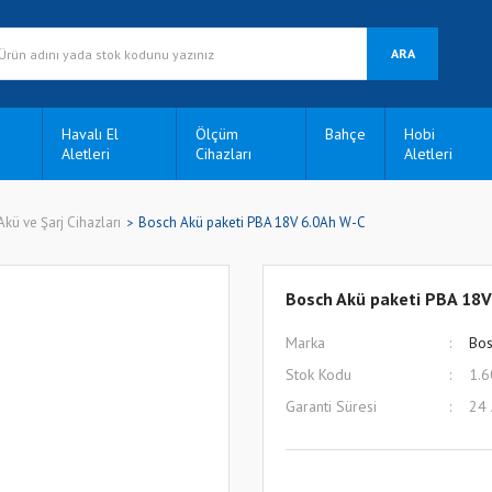
ARA
Havalı El
Ölçüm
Bahçe
Hobi
Aletleri
Cihazları
Aletleri
Akü ve Şarj Cihazları
Bosch Akü paketi PBA 18V 6.0Ah W-C
Bosch Akü paketi PBA 18V
Marka
Bos
Stok Kodu
1.
Garanti Süresi
24