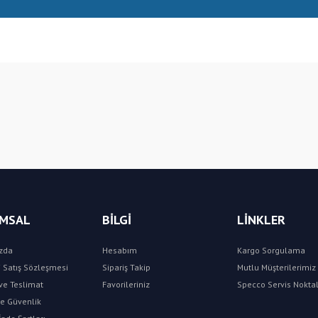
Bu ürüne ilk yorumu siz yapın!
Yorum Yaz
MSAL
BİLGİ
LİNKLER
zda
Hesabım
Kargo Sorgulama
 Satış Sözleşmesi
Sipariş Takip
Mutlu Müşterilerimiz 
e Teslimat
Favorileriniz
Specco Servis Noktal
 ve Güvenlik