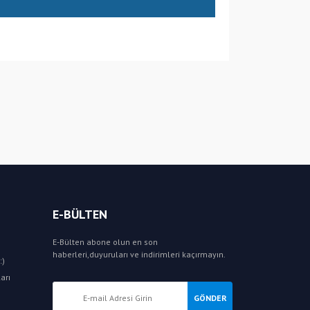
E-BÜLTEN
E-Bülten abone olun en son
haberleri,duyuruları ve indirimleri kaçırmayın.
:)
arı
GÖNDER