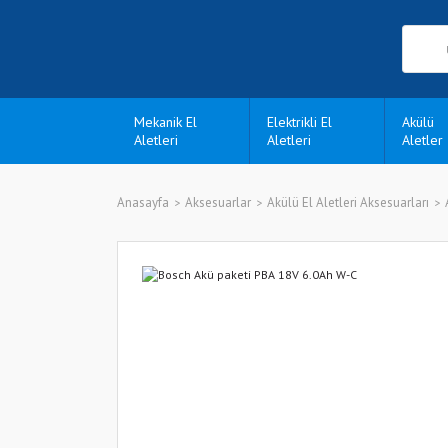
Mekanik El
Elektrikli El
Akülü
Aletleri
Aletleri
Aletler
Anasayfa
Aksesuarlar
Akülü El Aletleri Aksesuarları