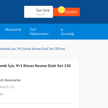
Üye Girişi
Sepetim
Kayıt Ol
Aksesuarlar
Sarf
İş
Malzemeleri
Güvenliği
 Seramik İçin, 9+1 Elmas Kesme Diski Set 230 mm
amik İçin, 9+1 Elmas Kesme Diski Set 230
ch Aksesuarlar
08603234
 Ay