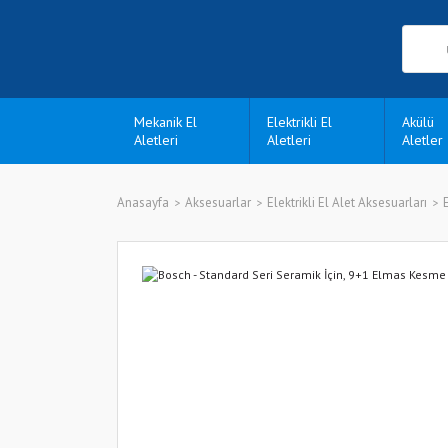
Mekanik El
Elektrikli El
Akülü
Aletleri
Aletleri
Aletler
Anasayfa
Aksesuarlar
Elektrikli El Alet Aksesuarları