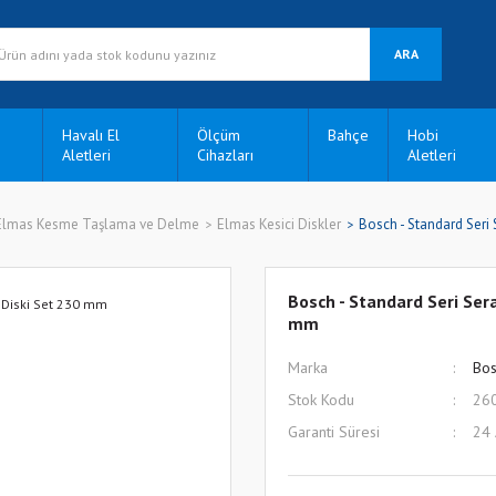
ARA
Havalı El
Ölçüm
Bahçe
Hobi
Aletleri
Cihazları
Aletleri
Elmas Kesme Taşlama ve Delme
Elmas Kesici Diskler
Bosch - Standard Seri
Bosch - Standard Seri Ser
mm
Marka
Bos
Stok Kodu
26
Garanti Süresi
24