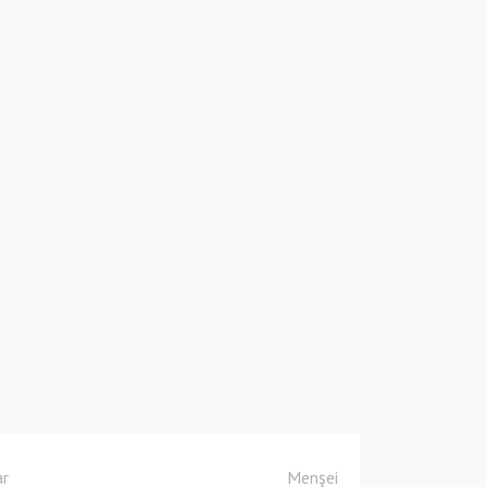
ar
Menşei