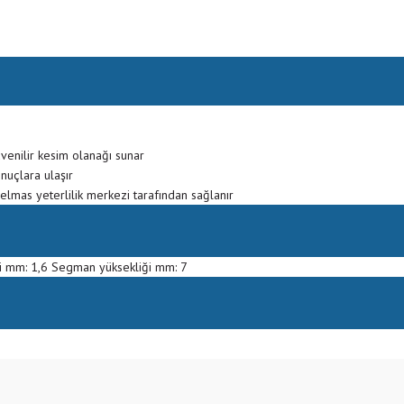
venilir kesim olanağı sunar
nuçlara ulaşır
 elmas yeterlilik merkezi tarafından sağlanır
 mm: 1,6 Segman yüksekliği mm: 7
Bu ürüne ilk yorumu siz yapın!