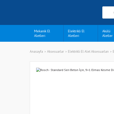
Mekanik El
Elektrikli El
Akülü
Aletleri
Aletleri
Aletler
Anasayfa
Aksesuarlar
Elektrikli El Alet Aksesuarları