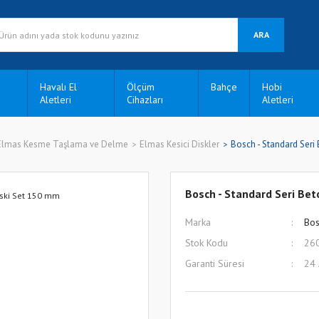
ARA
Havalı El
Ölçüm
Bahçe
Hobi
Aletleri
Cihazları
Aletleri
Elmas Kesme Taşlama ve Delme
Elmas Kesici Diskler
Bosch - Standard Seri
Bosch - Standard Seri Be
Marka
Bos
Stok Kodu
26
Garanti Süresi
24