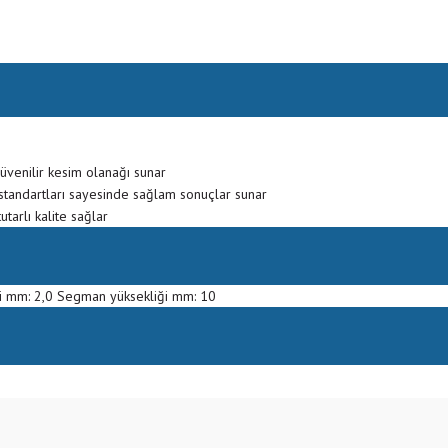
üvenilir kesim olanağı sunar
 standartları sayesinde sağlam sonuçlar sunar
tarlı kalite sağlar
 mm: 2,0 Segman yüksekliği mm: 10
Bu ürüne ilk yorumu siz yapın!