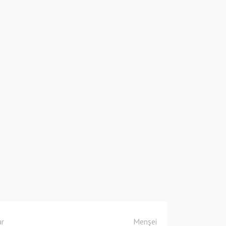
ar
Menşei