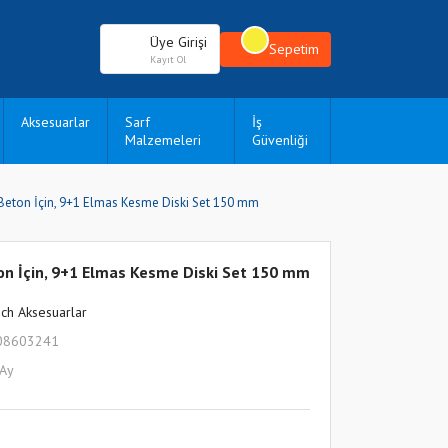
Üye Girişi
Sepetim
Kayıt Ol
Aksesuarlar
Sarf
İş
Malzemeleri
Güvenliği
 Beton İçin, 9+1 Elmas Kesme Diski Set 150 mm
ton İçin, 9+1 Elmas Kesme Diski Set 150 mm
ch Aksesuarlar
08603241
 Ay