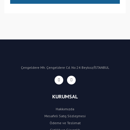
(CN) Çin
Bu ürüne ilk yorumu siz yapın!
Yorum Yaz
Çengeldere Mh. Çengeldere Cd. No:24 Beykoz/İSTANBUL
KURUMSAL
Hakkımızda
Mesafeli Satış Sözleşmesi
Ödeme ve Teslimat
Gizlilik ve Güvenlik