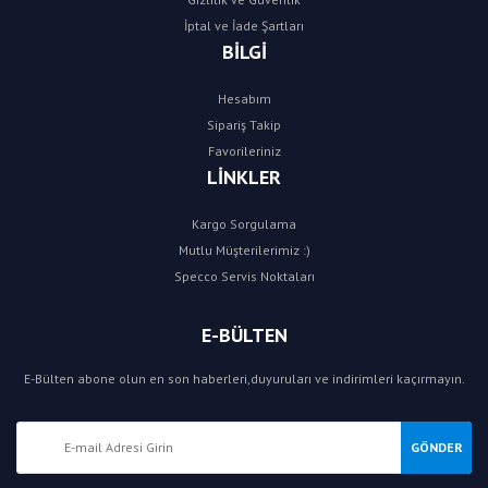
İptal ve İade Şartları
BİLGİ
Hesabım
Sipariş Takip
Favorileriniz
LİNKLER
Kargo Sorgulama
Mutlu Müşterilerimiz :)
Specco Servis Noktaları
E-BÜLTEN
E-Bülten abone olun en son haberleri,duyuruları ve indirimleri kaçırmayın.
GÖNDER