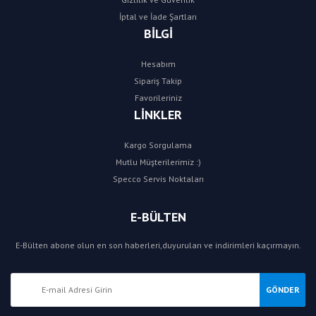
İptal ve İade Şartları
BİLGİ
Hesabım
Sipariş Takip
Favorileriniz
LİNKLER
Kargo Sorgulama
Mutlu Müşterilerimiz :)
Specco Servis Noktaları
E-BÜLTEN
E-Bülten abone olun en son haberleri,duyuruları ve indirimleri kaçırmayın.
GÖNDER