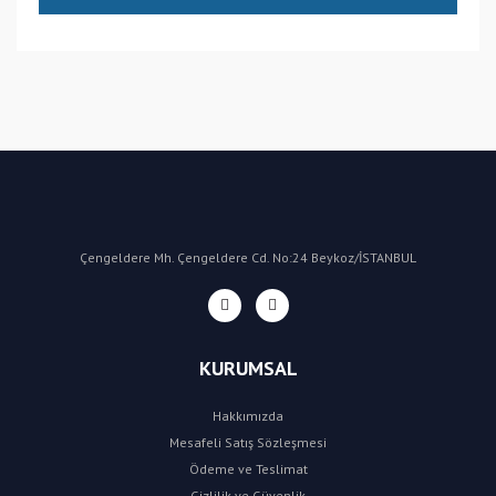
(CN) Çin
Bu ürüne ilk yorumu siz yapın!
Yorum Yaz
Çengeldere Mh. Çengeldere Cd. No:24 Beykoz/İSTANBUL
KURUMSAL
Hakkımızda
Mesafeli Satış Sözleşmesi
Ödeme ve Teslimat
Gizlilik ve Güvenlik