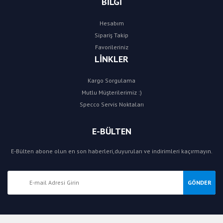
BİLGİ
Hesabım
Sipariş Takip
Favorileriniz
LİNKLER
Kargo Sorgulama
Mutlu Müşterilerimiz :)
Specco Servis Noktaları
E-BÜLTEN
E-Bülten abone olun en son haberleri,duyuruları ve indirimleri kaçırmayın.
GÖNDER