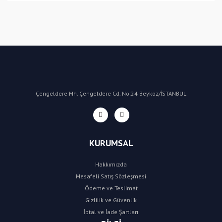
Bu ürüne ilk yorumu siz yapın!
Yorum Yaz
Çengeldere Mh. Çengeldere Cd. No:24 Beykoz/İSTANBUL
KURUMSAL
Hakkımızda
Mesafeli Satış Sözleşmesi
Ödeme ve Teslimat
Gizlilik ve Güvenlik
İptal ve İade Şartları