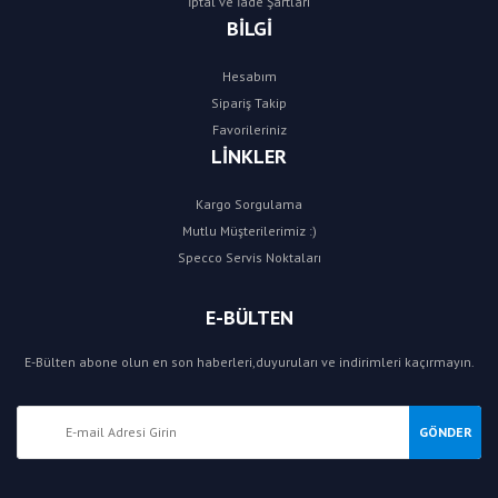
İptal ve İade Şartları
BİLGİ
Hesabım
Sipariş Takip
Favorileriniz
LİNKLER
Kargo Sorgulama
Mutlu Müşterilerimiz :)
Specco Servis Noktaları
E-BÜLTEN
E-Bülten abone olun en son haberleri,duyuruları ve indirimleri kaçırmayın.
GÖNDER