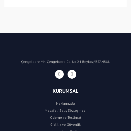
(CN) Çin
Bu ürüne ilk yorumu siz yapın!
Yorum Yaz
Çengeldere Mh. Çengeldere Cd. No:24 Beykoz/İSTANBUL
KURUMSAL
Hakkımızda
Mesafeli Satış Sözleşmesi
Ödeme ve Teslimat
Gizlilik ve Güvenlik