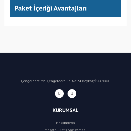
Paket İçeriği Avantajları
(CN) Çin
Bu ürüne ilk yorumu siz yapın!
Yorum Yaz
Çengeldere Mh. Çengeldere Cd. No:24 Beykoz/İSTANBUL
KURUMSAL
Hakkımızda
Mesafeli Satış Sözleşmesi