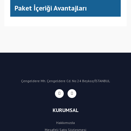
Paket İçeriği Avantajları
(CN) Çin
Bu ürüne ilk yorumu siz yapın!
Yorum Yaz
Çengeldere Mh. Çengeldere Cd. No:24 Beykoz/İSTANBUL
KURUMSAL
Hakkımızda
Mesafeli Satış Sözleşmesi