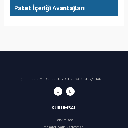
Paket İçeriği Avantajları
(CN) Çin
Bu ürüne ilk yorumu siz yapın!
Yorum Yaz
Çengeldere Mh. Çengeldere Cd. No:24 Beykoz/İSTANBUL
KURUMSAL
Hakkımızda
Mesafeli Satış Sözleşmesi