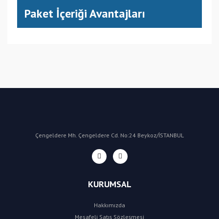
Paket İçeriği Avantajları
(CN) Çin
Bu ürüne ilk yorumu siz yapın!
Yorum Yaz
Çengeldere Mh. Çengeldere Cd. No:24 Beykoz/İSTANBUL
KURUMSAL
Hakkımızda
Mesafeli Satış Sözleşmesi