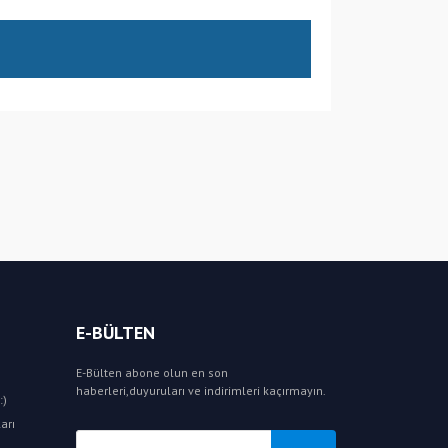
E-BÜLTEN
E-Bülten abone olun en son
haberleri,duyuruları ve indirimleri kaçırmayın.
:)
arı