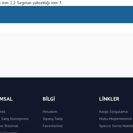
 mm: 2,2 Segman yüksekliği mm: 3
Bu ürüne ilk yorumu siz yapın!
Yorum Yaz
MSAL
BİLGİ
LİNKLER
zda
Hesabım
Kargo Sorgulama
 Satış Sözleşmesi
Sipariş Takip
Mutlu Müşterilerimiz 
e Teslimat
Favorileriniz
Specco Servis Noktal
 ve Güvenlik