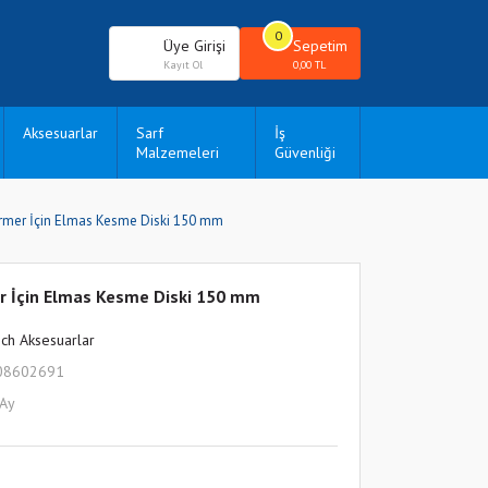
0
Üye Girişi
Sepetim
Kayıt Ol
0,00 TL
Aksesuarlar
Sarf
İş
Malzemeleri
Güvenliği
ermer İçin Elmas Kesme Diski 150 mm
er İçin Elmas Kesme Diski 150 mm
ch Aksesuarlar
08602691
 Ay