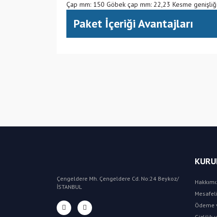
Çap mm: 150 Göbek çap mm: 22,23 Kesme genişliği
Paket İçeriği Avantajları
(KR) Güney Kore
KURU
Çengeldere Mh. Çengeldere Cd. No:24 Beykoz/
Hakkımı
İSTANBUL
Mesafeli
Ödeme v
Gizlilik