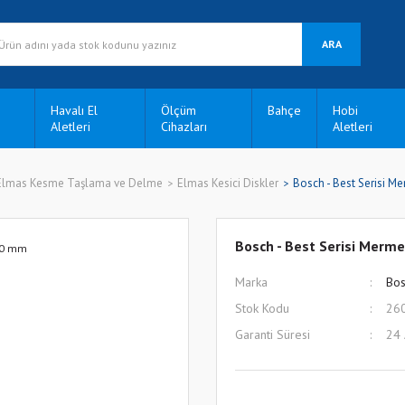
ARA
Havalı El
Ölçüm
Bahçe
Hobi
Aletleri
Cihazları
Aletleri
Elmas Kesme Taşlama ve Delme
Elmas Kesici Diskler
Bosch - Best Serisi M
Bosch - Best Serisi Merm
Marka
Bos
Stok Kodu
26
Garanti Süresi
24