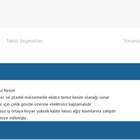
Taksit Seçenekleri
Yoruml
iz Kesim
mer ve plastik malzemede ekstra temiz kesim olanağı sunar
r için çelik gövde üzerine elektroliz kaplamalıdır
z iş ortaya koyan yüksek kalite kesici ağız kısımlarına sahiptir
imize edilmiştir