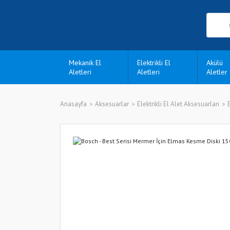
Mekanik El
Elektrikli El
Akülü
Aletleri
Aletleri
Aletler
Anasayfa
Aksesuarlar
Elektrikli El Alet Aksesuarları