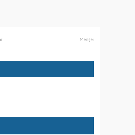
ar
Menşei