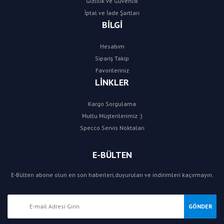
Gizlilik ve Güvenlik
İptal ve İade Şartları
BİLGİ
Hesabım
Sipariş Takip
Favorileriniz
LİNKLER
Kargo Sorgulama
Mutlu Müşterilerimiz :)
Specco Servis Noktaları
E-BÜLTEN
E-Bülten abone olun en son haberleri,duyuruları ve indirimleri kaçırmayın.
GÖNDER