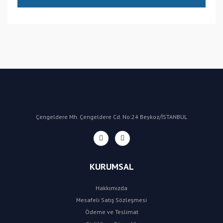
(CN) Çin
Bu ürüne ilk yorumu siz yapın!
Yorum Yaz
Çengeldere Mh. Çengeldere Cd. No:24 Beykoz/İSTANBUL
KURUMSAL
Hakkımızda
Mesafeli Satış Sözleşmesi
Ödeme ve Teslimat