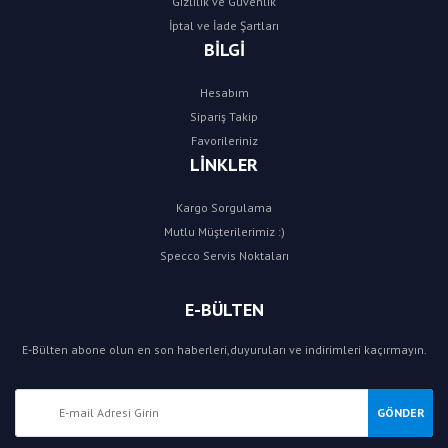
Gizlilik ve Güvenlik
İptal ve İade Şartları
BİLGİ
Hesabım
Sipariş Takip
Favorileriniz
LİNKLER
Kargo Sorgulama
Mutlu Müşterilerimiz :)
Specco Servis Noktaları
E-BÜLTEN
E-Bülten abone olun en son haberleri,duyuruları ve indirimleri kaçırmayın.
GÖNDER