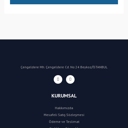
(CN) Çin
Bu ürüne ilk yorumu siz yapın!
Yorum Yaz
Çengeldere Mh. Çengeldere Cd. No:24 Beykoz/İSTANBUL
KURUMSAL
Hakkımızda
Mesafeli Satış Sözleşmesi
Ödeme ve Teslimat