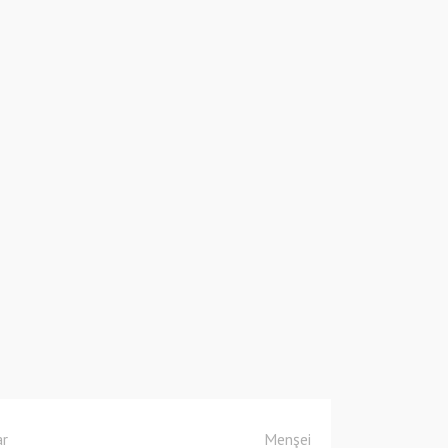
ar
Menşei