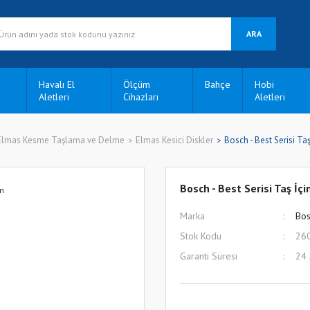
ARA
Havalı El
Ölçüm
Bahçe
Hobi
Aletleri
Cihazları
Aletleri
Elmas Kesme Taşlama ve Delme
Elmas Kesici Diskler
Bosch - Best Serisi T
Bosch - Best Serisi Taş İ
Marka
Bos
Stok Kodu
26
Garanti Süresi
24