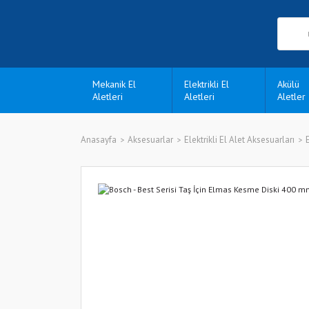
Mekanik El
Elektrikli El
Akülü
Aletleri
Aletleri
Aletler
Anasayfa
Aksesuarlar
Elektrikli El Alet Aksesuarları