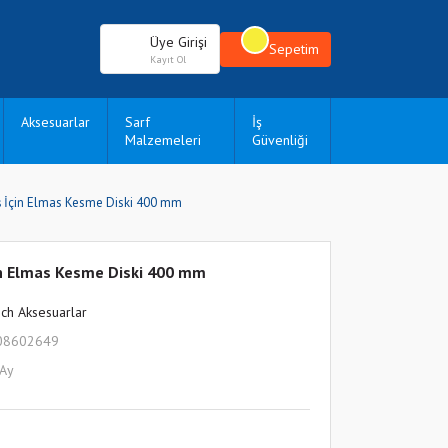
Üye Girişi
Sepetim
Kayıt Ol
Aksesuarlar
Sarf
İş
Malzemeleri
Güvenliği
aş İçin Elmas Kesme Diski 400 mm
çin Elmas Kesme Diski 400 mm
ch Aksesuarlar
08602649
 Ay