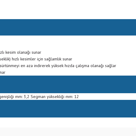
ızlı kesim olanağı sunar
klik) hızlı kesimler için sağlamlık sunar
 sürtünmeyi en aza indirerek yüksek hızda çalışma olanağı sağlar
unar
nişliği mm: 3,2 Segman yüksekliği mm: 12
Bu ürüne ilk yorumu siz yapın!