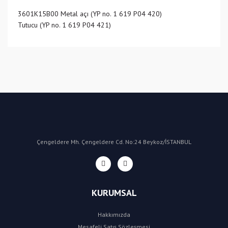
3601K15B00 Metal açı (YP no. 1 619 P04 420)
Tutucu (YP no. 1 619 P04 421)
Bu ürüne ilk yorumu siz yapın!
Yorum Yaz
Çengeldere Mh. Çengeldere Cd. No:24 Beykoz/İSTANBUL
KURUMSAL
Hakkımızda
Mesafeli Satış Sözleşmesi