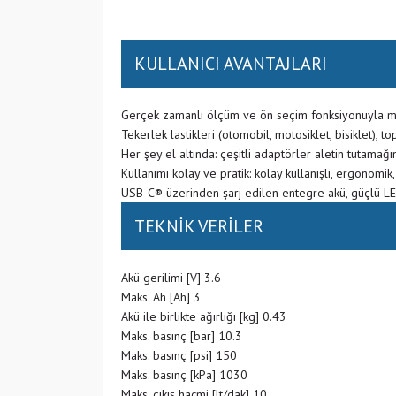
KULLANICI AVANTAJLARI
Gerçek zamanlı ölçüm ve ön seçim fonksiyonuyla ma
Tekerlek lastikleri (otomobil, motosiklet, bisiklet),
Her şey el altında: çeşitli adaptörler aletin tutamağı
Kullanımı kolay ve pratik: kolay kullanışlı, ergonomi
USB-C® üzerinden şarj edilen entegre akü, güçlü LE
TEKNİK VERİLER
Akü gerilimi [V] 3.6
Maks. Ah [Ah] 3
Akü ile birlikte ağırlığı [kg] 0.43
Maks. basınç [bar] 10.3
Maks. basınç [psi] 150
Maks. basınç [kPa] 1030
Maks. çıkış hacmi [lt/dak] 10