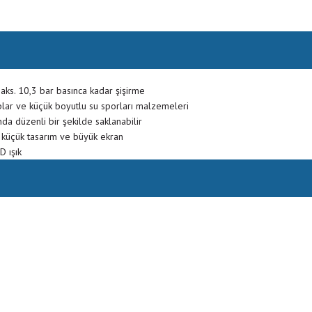
ks. 10,3 bar basınca kadar şişirme
 toplar ve küçük boyutlu su sporları malzemeleri
nda düzenli bir şekilde saklanabilir
k, küçük tasarım ve büyük ekran
D ışık