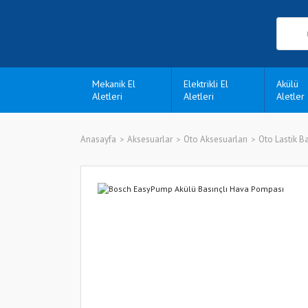
Mekanik El
Elektrikli El
Akülü
Aletleri
Aletleri
Aletler
Anasayfa
Aksesuarlar
Oto Aksesuarları
Oto Lastik B