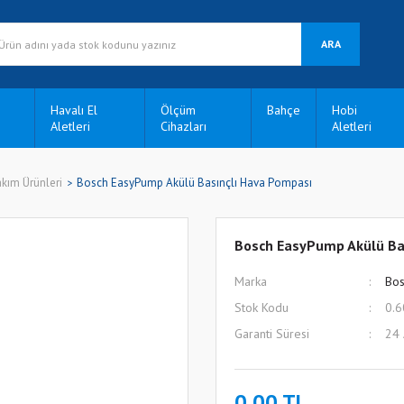
ARA
Havalı El
Ölçüm
Bahçe
Hobi
Aletleri
Cihazları
Aletleri
akım Ürünleri
Bosch EasyPump Akülü Basınçlı Hava Pompası
Bosch EasyPump Akülü Ba
Marka
Bos
Stok Kodu
0.6
Garanti Süresi
24
0,00 TL