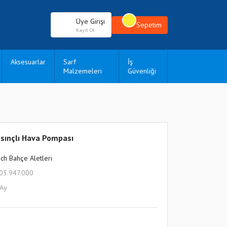
Üye Girişi
Sepetim
Kayıt Ol
Aksesuarlar
Sarf
İş
Malzemeleri
Güvenliği
sınçlı Hava Pompası
ch Bahçe Aletleri
03.947.000
 Ay