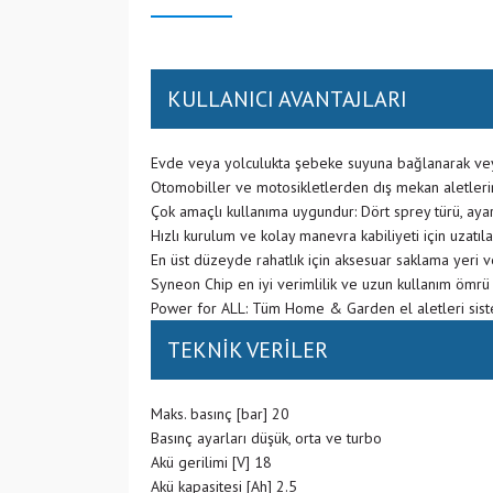
KULLANICI AVANTAJLARI
Evde veya yolculukta şebeke suyuna bağlanarak veya
Otomobiller ve motosikletlerden dış mekan aletlerine 
Çok amaçlı kullanıma uygundur: Dört sprey türü, aya
Hızlı kurulum ve kolay manevra kabiliyeti için uzatıl
En üst düzeyde rahatlık için aksesuar saklama yeri v
Syneon Chip en iyi verimlilik ve uzun kullanım ömrü 
Power for ALL: Tüm Home & Garden el aletleri siste
TEKNİK VERİLER
Maks. basınç [bar] 20
Basınç ayarları düşük, orta ve turbo
Akü gerilimi [V] 18
Akü kapasitesi [Ah] 2.5