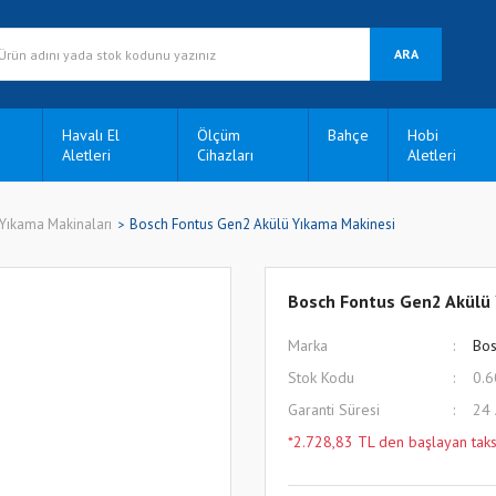
ARA
Havalı El
Ölçüm
Bahçe
Hobi
Aletleri
Cihazları
Aletleri
 Yıkama Makinaları
Bosch Fontus Gen2 Akülü Yıkama Makinesi
Bosch Fontus Gen2 Akülü
Marka
Bos
Stok Kodu
0.6
Garanti Süresi
24
*2.728,83 TL den başlayan taksi