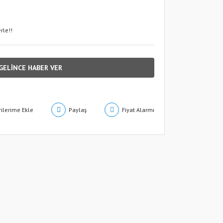
rle!!
GELİNCE HABER VER
Paylaş
Fiyat Alarmı