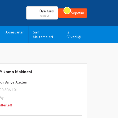
Üye Girişi
Sepetim
Kayıt Ol
Aksesuarlar
Sarf
İş
Malzemeleri
Güvenliği
 Yıkama Makinesi
ch Bahçe Aletleri
00.8B6.101
 Ay
tlerle!!