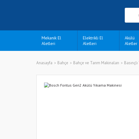
Mekanik El
Elektrikli El
Akülü
Aletleri
Aletleri
Aletler
Anasayfa
Bahçe
Bahçe ve Tarım Makinaları
Basınçlı