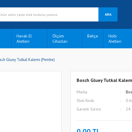
ARA
Havalı El
Ölçüm
Bahçe
Hobi
Aletleri
Cihazları
Aletleri
sch Gluey Tutkal Kalemi (Pembe)
Bosch Gluey Tutkal Kalem
Marka
Bos
Stok Kodu
0.6
Garanti Süresi
24
0,00 TL