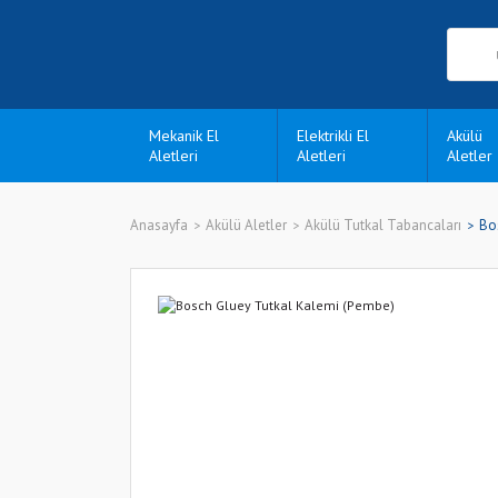
Mekanik El
Elektrikli El
Akülü
Aletleri
Aletleri
Aletler
Anasayfa
Akülü Aletler
Akülü Tutkal Tabancaları
Bo