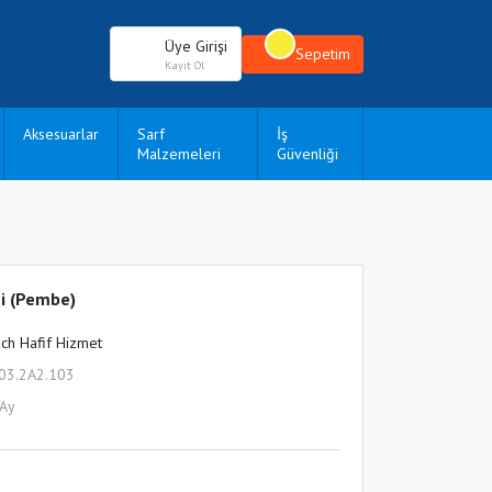
Üye Girişi
Sepetim
Kayıt Ol
Aksesuarlar
Sarf
İş
Malzemeleri
Güvenliği
i (Pembe)
ch Hafif Hizmet
03.2A2.103
 Ay