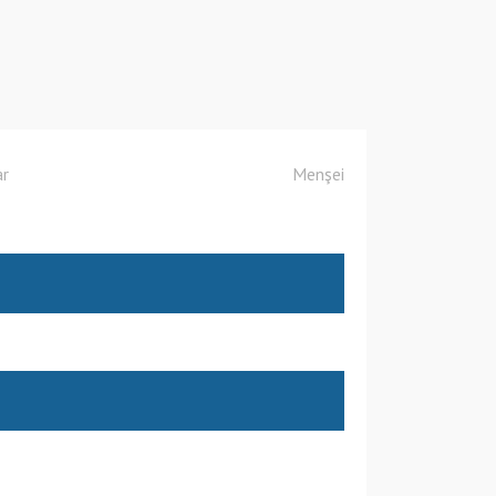
ar
Menşei