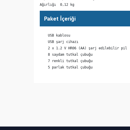
Ağırlığı  0,12 kg
Paket İçeriği
    USB kablosu

    USB şarj cihazı

    2 x 1.2 V HR06 (AA) şarj edilebilir pil

    8 saydam tutkal çubuğu

    7 renkli tutkal çubuğu

(MD) Moldovya