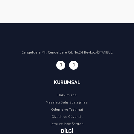
Yorum Yaz
Çengeldere Mh. Çengeldere Cd. No:24 Beykoz/İSTANBUL
KURUMSAL
Hakkımızda
Mesafeli Satış Sözleşmesi
Ödeme ve Teslimat
Gizlilik ve Güvenlik
İptal ve İade Şartları
BİLGİ