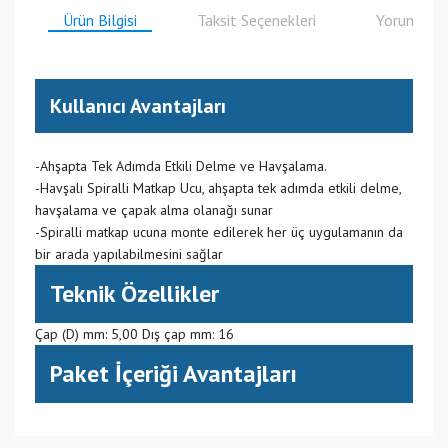
Ürün Bilgisi
Taksit Seçenekleri
Yorumlar
Kullanıcı Avantajları
-Ahşapta Tek Adımda Etkili Delme ve Havşalama.
-Havşalı Spiralli Matkap Ucu, ahşapta tek adımda etkili delme,
havşalama ve çapak alma olanağı sunar
-Spiralli matkap ucuna monte edilerek her üç uygulamanın da
bir arada yapılabilmesini sağlar
Teknik Özellikler
Çap (D) mm: 5,00 Dış çap mm: 16
Paket İçeriği Avantajları
(999) Çoklu Ülkede Üretim
Bu ürüne ilk yorumu siz yapın!