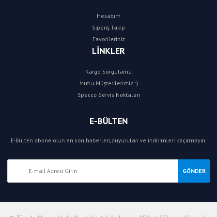
Hesabım
Sipariş Takip
Favorileriniz
LİNKLER
Kargo Sorgulama
Mutlu Müşterilerimiz :)
Specco Servis Noktaları
E-BÜLTEN
E-Bülten abone olun en son haberleri,duyuruları ve indirimleri kaçırmayın.
GÖNDER