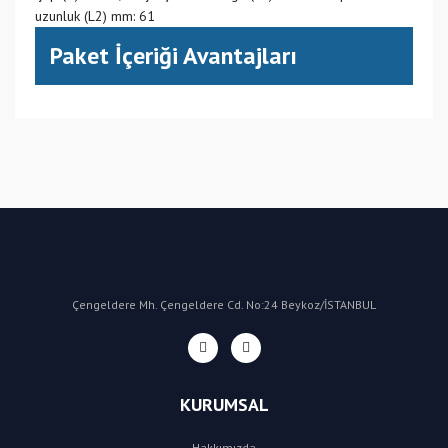
uzunluk (L2) mm: 61
Paket İçeriği Avantajları
(CN) Çin
Bu ürüne ilk yorumu siz yapın!
Yorum Yaz
Çengeldere Mh. Çengeldere Cd. No:24 Beykoz/İSTANBUL
KURUMSAL
Hakkımızda