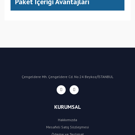
Paket İçeriği Avantajları
(CN) Çin
Bu ürüne ilk yorumu siz yapın!
Yorum Yaz
Çengeldere Mh. Çengeldere Cd. No:24 Beykoz/İSTANBUL
KURUMSAL
Hakkımızda
Mesafeli Satış Sözleşmesi
Ödeme ve Teslimat