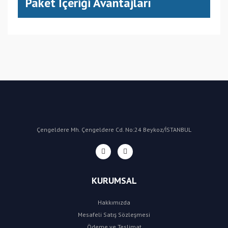
Paket İçeriği Avantajları
(CN) Çin
Bu ürüne ilk yorumu siz yapın!
Yorum Yaz
Çengeldere Mh. Çengeldere Cd. No:24 Beykoz/İSTANBUL
KURUMSAL
Hakkımızda
Mesafeli Satış Sözleşmesi
Ödeme ve Teslimat