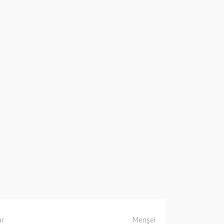
ar
Menşei