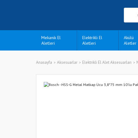
Mekanik El
Elektrikli El
Akülü
Aletleri
Aletleri
Aletler
Anasayfa
Aksesuarlar
Elektrikli El Alet Aksesuarları