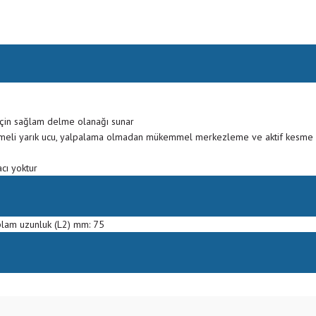
için sağlam delme olanağı sunar
meli yarık ucu, yalpalama olmadan mükemmel merkezleme ve aktif kesme 
cı yoktur
plam uzunluk (L2) mm: 75
Bu ürüne ilk yorumu siz yapın!