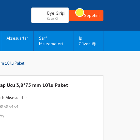
Üye Girişi
Sepetim
Kayıt Ol
Aksesuarlar
Sarf
İş
Malzemeleri
Güvenliği
m 10'lu Paket
ap Ucu 3,8*75 mm 10'lu Paket
ch Aksesuarlar
08585484
 Ay