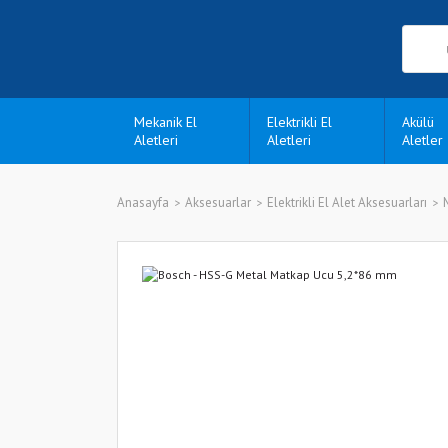
Mekanik El
Elektrikli El
Akülü
Aletleri
Aletleri
Aletler
Anasayfa
Aksesuarlar
Elektrikli El Alet Aksesuarları