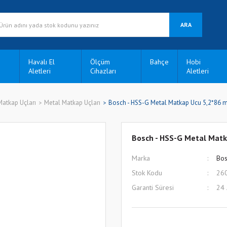
ARA
Havalı El
Ölçüm
Bahçe
Hobi
Aletleri
Cihazları
Aletleri
Matkap Uçları
Metal Matkap Uçları
Bosch - HSS-G Metal Matkap Ucu 5,2*86
Bosch - HSS-G Metal Mat
Marka
Bos
Stok Kodu
26
Garanti Süresi
24