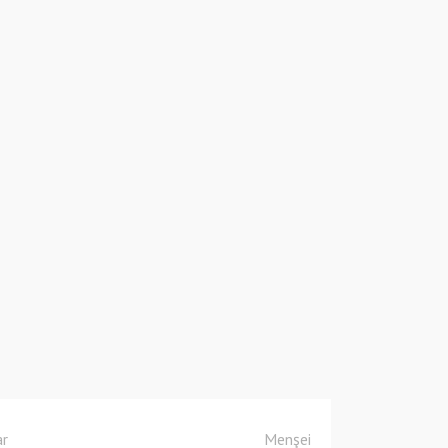
ar
Menşei