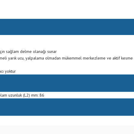
için sağlam delme olanağı sunar
meli yarık ucu, yalpalama olmadan mükemmel merkezleme ve aktif kesme 
cı yoktur
plam uzunluk (L2) mm: 86
Bu ürüne ilk yorumu siz yapın!