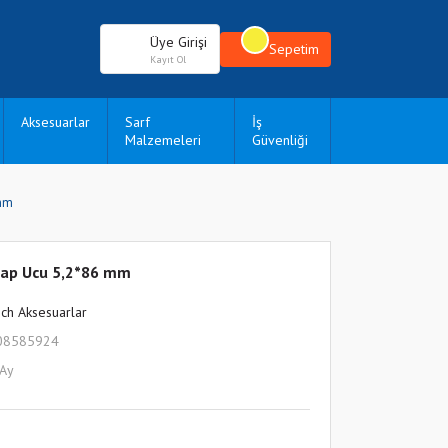
Üye Girişi
Sepetim
Kayıt Ol
Aksesuarlar
Sarf
İş
Malzemeleri
Güvenliği
 mm
kap Ucu 5,2*86 mm
ch Aksesuarlar
08585924
 Ay