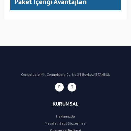
Paket İçeriği Avantajları
(CN) Çin
Bu ürüne ilk yorumu siz yapın!
Yorum Yaz
Çengeldere Mh. Çengeldere Cd. No:24 Beykoz/İSTANBUL
KURUMSAL
Hakkımızda
Mesafeli Satış Sözleşmesi
Ödeme ve Teslimat