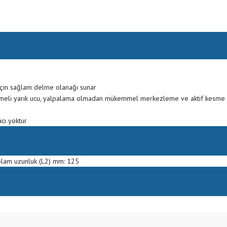
için sağlam delme olanağı sunar
meli yarık ucu, yalpalama olmadan mükemmel merkezleme ve aktif kesme 
cı yoktur
plam uzunluk (L2) mm: 125
Bu ürüne ilk yorumu siz yapın!