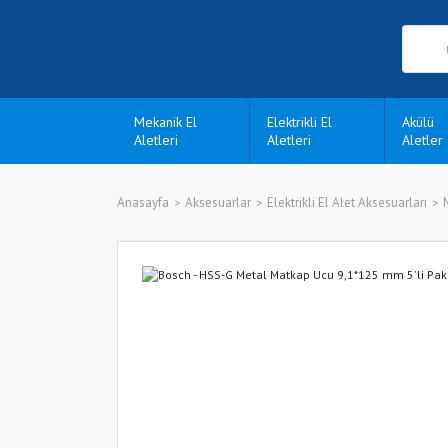
Mekanik El
Elektrikli El
Akülü
Aletleri
Aletleri
Aletler
Anasayfa
Aksesuarlar
Elektrikli El Alet Aksesuarları