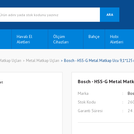
ARA
Havalı El
Ölçüm
Bahçe
Hobi
Aletleri
Cihazları
Aletleri
Matkap Uçları
Metal Matkap Uçları
Bosch - HSS-G Metal Matkap Ucu 9,1*125 
Bosch - HSS-G Metal Matk
Marka
Bos
Stok Kodu
26
Garanti Süresi
24