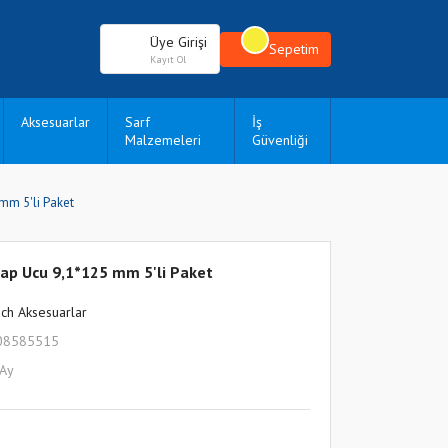
Üye Girişi
Sepetim
Kayıt Ol
Aksesuarlar
Sarf
İş
Malzemeleri
Güvenliği
mm 5'li Paket
ap Ucu 9,1*125 mm 5'li Paket
ch Aksesuarlar
08585515
 Ay