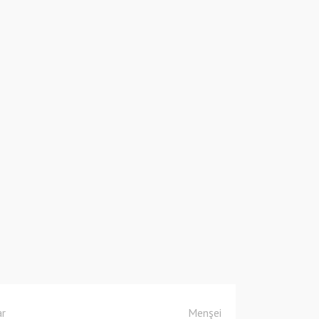
ar
Menşei