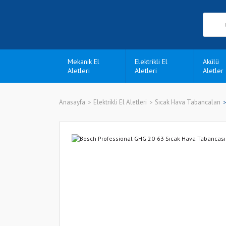
Mekanik El
Elektrikli El
Akülü
Aletleri
Aletleri
Aletler
Anasayfa
Elektrikli El Aletleri
Sıcak Hava Tabancaları