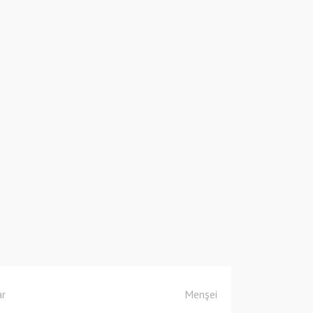
ar
Menşei