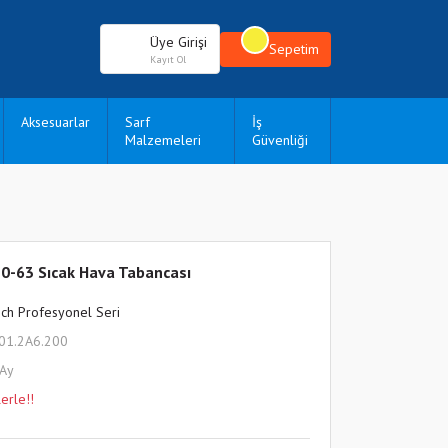
Üye Girişi
Sepetim
Kayıt Ol
Aksesuarlar
Sarf
İş
Malzemeleri
Güvenliği
0-63 Sıcak Hava Tabancası
ch Profesyonel Seri
01.2A6.200
 Ay
erle!!