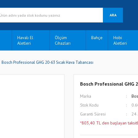
ARA
Havalı El
Ölçüm
Bahçe
Hobi
Aletleri
Cihazları
Aletleri
Bosch Professional GHG 20-63 Sıcak Hava Tabancası
Bosch Professional GHG 2
Marka
Bos
Stok Kodu
0.6
Garanti Süresi
24
*803,40 TL den başlayan taksitl