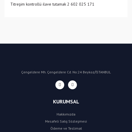
Titreşim kontrollü ilave tutamak 2 602 025 171
(DE) Almanya
Bu ürüne ilk yorumu siz yapın!
Yorum Yaz
Çengeldere Mh. Çengeldere Cd. No:24 Beykoz/İSTANBUL
KURUMSAL
Hakkımızda
Mesafeli Satış Sözleşmesi
Ödeme ve Teslimat