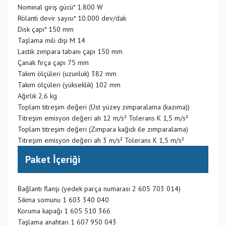
Nominal giriş gücü* 1.800 W
Rölanti devir sayısı* 10.000 dev/dak
Disk çapı* 150 mm
Taşlama mili dişi M 14
Lastik zımpara tabanı çapı 150 mm
Çanak fırça çapı 75 mm
Takım ölçüleri (uzunluk) 382 mm
Takım ölçüleri (yükseklik) 102 mm
Ağırlık 2,6 kg
Toplam titreşim değeri (Üst yüzey zımparalama (kazıma))
Titreşim emisyon değeri ah 12 m/s² Tolerans K 1,5 m/s²
Toplam titreşim değeri (Zımpara kağıdı ile zımparalama)
Titreşim emisyon değeri ah 3 m/s² Tolerans K 1,5 m/s²
Paket İçeriği
Bağlantı flanşı (yedek parça numarası 2 605 703 014)
Sıkma somunu 1 603 340 040
Koruma kapağı 1 605 510 366
Taşlama anahtarı 1 607 950 043