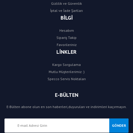
Gizlilik ve Güvenlik
İptal ve İade Şartları
BİLGİ
Hesabım
Sipariş Takip
Favorileriniz
LİNKLER
Kargo Sorgulama
Mutlu Müşterilerimiz :)
Specco Servis Noktaları
E-BÜLTEN
E-Bülten abone olun en son haberleri,duyuruları ve indirimleri kaçırmayın.
GÖNDER