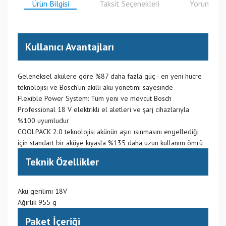
Ürün Bilgisi
Taksit Seçenekleri
Yorumlar
Kullanıcı Avantajları
Geleneksel akülere göre %87 daha fazla güç - en yeni hücre
teknolojisi ve Bosch’un akıllı akü yönetimi sayesinde
Flexible Power System: Tüm yeni ve mevcut Bosch
Professional 18 V elektrikli el aletleri ve şarj cihazlarıyla
%100 uyumludur
COOLPACK 2.0 teknolojisi akünün aşırı ısınmasını engellediği
için standart bir aküye kıyasla %135 daha uzun kullanım ömrü
Teknik Özellikler
Akü gerilimi 18V
Ağırlık 955 g
Paket İçeriği