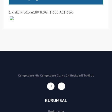
1 x akü ProCore18V 8.0Ah 1 600 A01 6GK
(MY) Malezya
Bu ürüne ilk yorumu siz yapın!
Yorum Yaz
Çengeldere Mh. Çengeldere Cd. No:24 Beykoz/İSTANBUL
KURUMSAL
Hakkımızda