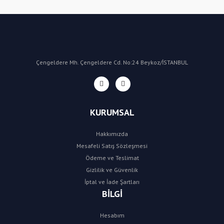
Yorum Yaz
Çengeldere Mh. Çengeldere Cd. No:24 Beykoz/İSTANBUL
KURUMSAL
Hakkımızda
Mesafeli Satış Sözleşmesi
Ödeme ve Teslimat
Gizlilik ve Güvenlik
İptal ve İade Şartları
BİLGİ
Hesabım