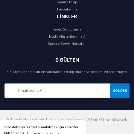
Sipariş Takip
Favorileriniz
LİNKLER
Kargo Sorgulama
Mutlu Müşterilerimiz :)
Specco Servis Noktaları
E-BÜLTEN
E-Bülten abone olun en son haberleri,duyuruları ve indirimleri kaçırmayın.
GÖNDER
© Tüm hakları saklıdır. Kredi kartı bilgileriniz 256bit SSL sertifikası ile
korunmaktadır.
Size daha iyi hizmet sunabilmek için çerezleri
kullanıyoruz.
İzinler için tıklayınız.