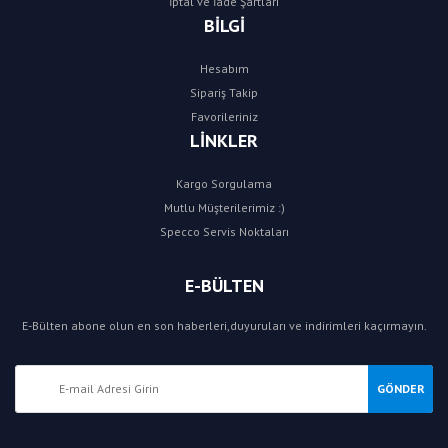
İptal ve İade Şartları
BİLGİ
Hesabım
Sipariş Takip
Favorileriniz
LİNKLER
Kargo Sorgulama
Mutlu Müşterilerimiz :)
Specco Servis Noktaları
E-BÜLTEN
E-Bülten abone olun en son haberleri,duyuruları ve indirimleri kaçırmayın.
GÖNDER