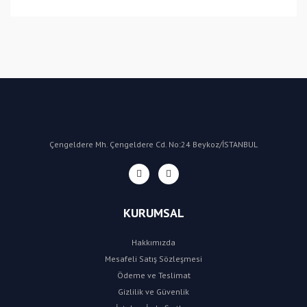
(CN) Çin
Bu ürüne ilk yorumu siz yapın!
Yorum Yaz
Çengeldere Mh. Çengeldere Cd. No:24 Beykoz/İSTANBUL
KURUMSAL
Hakkımızda
Mesafeli Satış Sözleşmesi
Ödeme ve Teslimat
Gizlilik ve Güvenlik