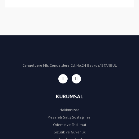
(CN) Çin
Bu ürüne ilk yorumu siz yapın!
Yorum Yaz
Çengeldere Mh. Çengeldere Cd. No:24 Beykoz/İSTANBUL
KURUMSAL
Hakkımızda
Mesafeli Satış Sözleşmesi
Ödeme ve Teslimat
Gizlilik ve Güvenlik