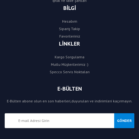
İptal ve İade Şartları
BİLGİ
Hesabım
Sipariş Takip
Favorileriniz
LİNKLER
Kargo Sorgulama
Mutlu Müşterilerimiz :)
Specco Servis Noktaları
E-BÜLTEN
E-Bülten abone olun en son haberleri,duyuruları ve indirimleri kaçırmayın.
GÖNDER