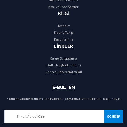
İptal ve İade Şartları
BİLGİ
Hesabım
Sipariş Takip
Favorileriniz
LİNKLER
Kargo Sorgulama
Mutlu Müşterilerimiz :)
Specco Servis Noktaları
E-BÜLTEN
E-Bülten abone olun en son haberleri,duyuruları ve indirimleri kaçırmayın.
GÖNDER