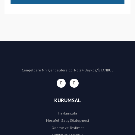
(CN) Çin
Bu ürüne ilk yorumu siz yapın!
Yorum Yaz
Çengeldere Mh. Çengeldere Cd. No:24 Beykoz/İSTANBUL
KURUMSAL
Hakkımızda
Mesafeli Satış Sözleşmesi
Ödeme ve Teslimat
Gizlilik ve Güvenlik