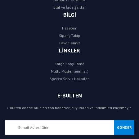
İptal ve İade Şartları
BİLGİ
Hesabım
Sipariş Takip
Favorileriniz
LİNKLER
Kargo Sorgulama
Mutlu Müşterilerimiz :)
Specco Servis Noktaları
E-BÜLTEN
E-Bülten abone olun en son haberleri,duyuruları ve indirimleri kaçırmayın.
GÖNDER