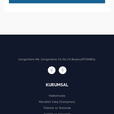
(CN) Çin
Bu ürüne ilk yorumu siz yapın!
Yorum Yaz
Çengeldere Mh. Çengeldere Cd. No:24 Beykoz/İSTANBUL
KURUMSAL
Hakkımızda
Mesafeli Satış Sözleşmesi
Ödeme ve Teslimat
Gizlilik ve Güvenlik