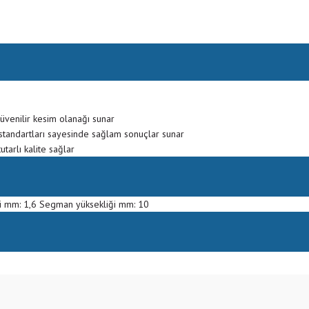
üvenilir kesim olanağı sunar
 standartları sayesinde sağlam sonuçlar sunar
tarlı kalite sağlar
 mm: 1,6 Segman yüksekliği mm: 10
Bu ürüne ilk yorumu siz yapın!