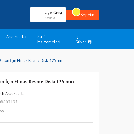
Üye Girişi
Sepetim
Kayıt Ol
Aksesuarlar
Sarf
İş
Malzemeleri
Güvenliği
 Beton İçin Elmas Kesme Diski 125 mm
ton İçin Elmas Kesme Diski 125 mm
ch Aksesuarlar
08602197
 Ay