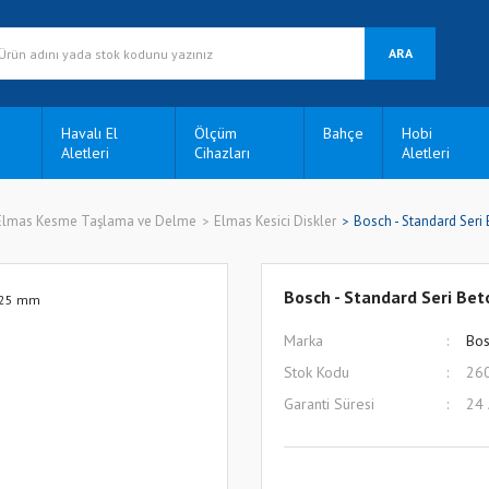
ARA
Havalı El
Ölçüm
Bahçe
Hobi
Aletleri
Cihazları
Aletleri
Elmas Kesme Taşlama ve Delme
Elmas Kesici Diskler
Bosch - Standard Seri
Bosch - Standard Seri Be
Marka
Bos
Stok Kodu
26
Garanti Süresi
24