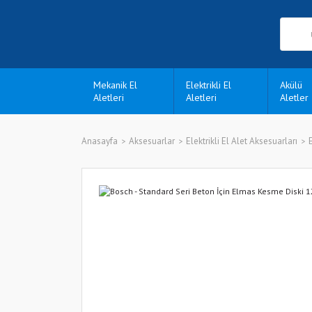
Mekanik El
Elektrikli El
Akülü
Aletleri
Aletleri
Aletler
Anasayfa
Aksesuarlar
Elektrikli El Alet Aksesuarları