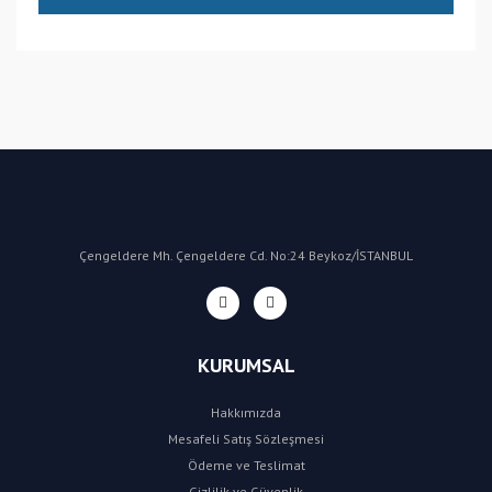
(CN) Çin
Bu ürüne ilk yorumu siz yapın!
Yorum Yaz
Çengeldere Mh. Çengeldere Cd. No:24 Beykoz/İSTANBUL
KURUMSAL
Hakkımızda
Mesafeli Satış Sözleşmesi
Ödeme ve Teslimat
Gizlilik ve Güvenlik