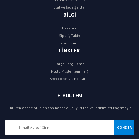
İptal ve İade Şartları
BİLGİ
Hesabım
Sipariş Takip
Favorileriniz
LİNKLER
Kargo Sorgulama
Mutlu Müşterilerimiz :)
Specco Servis Noktaları
E-BÜLTEN
E-Bülten abone olun en son haberleri,duyuruları ve indirimleri kaçırmayın.
GÖNDER